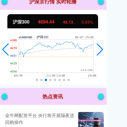
沪深京行情 实时轮播
北证50
1134.24
创
11.37
1.01%
热点资讯
金牛网配资平台 央行将开展隔夜逆
回购操作