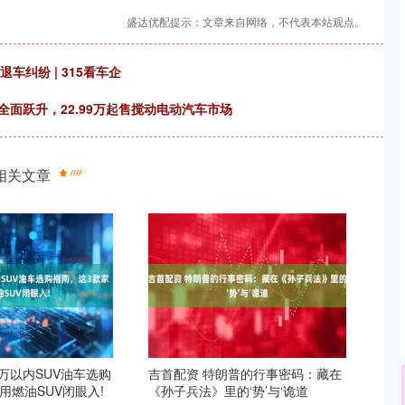
盛达优配提示：文章来自网络，不代表本站观点。
车纠纷 | 315看车企
全面跃升，22.99万起售搅动电动汽车市场
相关文章
5万以内SUV油车选购
吉首配资 特朗普的行事密码：藏在
用燃油SUV闭眼入!
《孙子兵法》里的‘势’与‘诡道