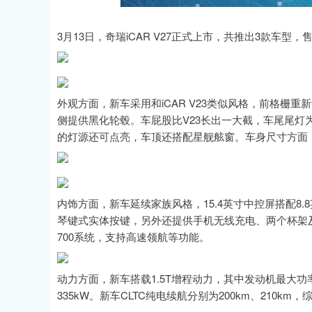
3月13日，奇瑞iCAR V27正式上市，共推出3款车型，售
深证成指
14311.01
.68
1.02%
200.89
1
外观方面，新车采用和iCAR V23类似风格，前格栅
侧提供黑化轮毂。车屁股比V23长出一大截，车尾尾
的灯源还可点亮，车顶还搭配星舰舷窗。车身尺寸方面，新车长
内饰方面，新车延续家族风格，15.4英寸中控屏搭配8
琴键式实体按键，另外还提供手机无线充电、两个杯架
700系统，支持高速领航等功能。
动力方面，新车搭载1.5T增程动力，其中发动机最大功率
335kW。新车CLTC纯电续航分别为200km、210km，综