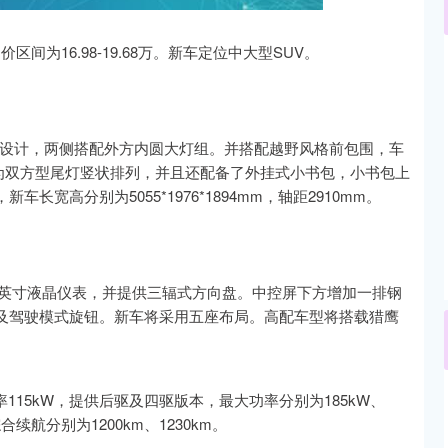
价区间为16.98-19.68万。新车定位中大型SUV。
沪深300
4694.44
.42%
43.13
0.93%
重新设计，两侧搭配外方内圆大灯组。并搭配越野风格前包围，车
灯为双方型尾灯竖状排列，并且还配备了外挂式小书包，小书包上
宽高分别为5055*1976*1894mm，轴距2910mm。
.8英寸液晶仪表，并提供三辐式方向盘。中控屏下方增加一排钢
及驾驶模式旋钮。新车将采用五座布局。高配车型将搭载猎鹰
115kW，提供后驱及四驱版本，最大功率分别为185kW、
合续航分别为1200km、1230km。