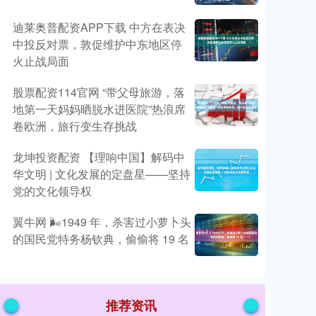
迪莱奥普配资APP下载 中方在表决
中投反对票，敦促维护中东地区停
火止战局面
股票配资114官网 “带父母旅游，落
地第一天妈妈晒脱水进医院”热浪席
卷欧洲，旅行变生存挑战
龙坤投资配资 【理响中国】解码中
华文明 | 文化发展的定盘星——坚持
党的文化领导权
翼牛网 🌬1949 年，杀害过小萝卜头
的国民党特务杨钦典，偷偷将 19 名
推荐资讯