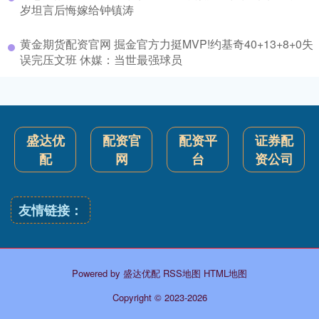
岁坦言后悔嫁给钟镇涛
黄金期货配资官网 掘金官方力挺MVP!约基奇40+13+8+0失
误完压文班 休媒：当世最强球员
盛达优
配资官
配资平
证券配
配
网
台
资公司
友情链接：
Powered by
盛达优配
RSS地图
HTML地图
Copyright
© 2023-2026