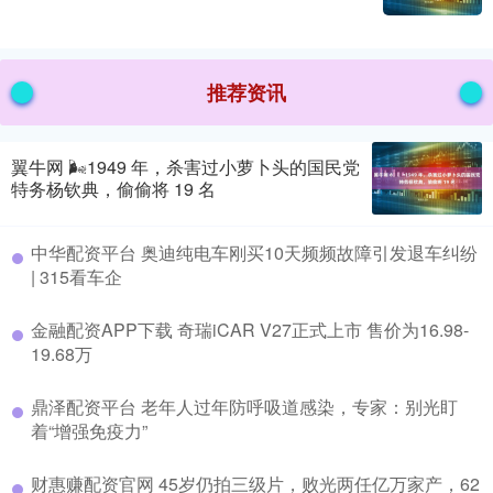
推荐资讯
翼牛网 🌬1949 年，杀害过小萝卜头的国民党
特务杨钦典，偷偷将 19 名
中华配资平台 奥迪纯电车刚买10天频频故障引发退车纠纷
| 315看车企
金融配资APP下载 奇瑞iCAR V27正式上市 售价为16.98-
19.68万
鼎泽配资平台 老年人过年防呼吸道感染，专家：别光盯
着“增强免疫力”
财惠赚配资官网 45岁仍拍三级片，败光两任亿万家产，62