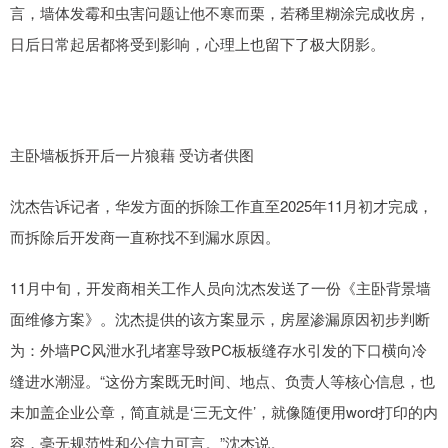
言，墙体发霉和虫害问题让他不寒而栗，若稀里糊涂完成收房，
日后日常起居都将受到影响，心理上也留下了极大阴影。
主卧墙板拆开后一片狼藉 受访者供图
沈杰告诉记者，华发方面的拆除工作直至2025年11月初才完成，
而拆除后开发商一直称找不到漏水原因。
11月中旬，开发商相关工作人员向沈杰发送了一份《主卧背景墙
面维修方案》。沈杰提供的该方案显示，房屋渗漏原因初步判断
为：外墙PC风泄水孔堵塞导致PC板板缝存水引发的下口横向冷
缝进水潮湿。“这份方案既无时间、地点、负责人等核心信息，也
未加盖企业公章，简直就是‘三无文件’，就像随便用word打印的内
容，毫无规范性和公信力可言。”沈杰说。