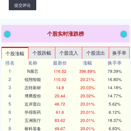
提交评论
个股实时涨跌榜
个股跌幅
个股流入
个股流出
换手率
个股涨幅
排名
名称
最新价
涨幅
换手率
1
N展芯
116.52
396.89%
79.39%
2
锐翔智能
110.02
20.21%
16.80%
3
志特新材
14.8
20.03%
14.18%
4
博腾股份
20.44
20.02%
14.77%
5
近岸蛋白
46.72
20.01%
5.62%
6
毕得医药
61.6
20.01%
6.12%
7
五洲医疗
83.62
20.01%
18.37%
8
耐科装备
49.67
20.01%
6.83%