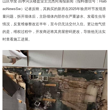
山区华发·四季河滨楼盘业主沈杰向海报新闻（报料微信号：Haib
aoNewsSw）记者反映，其购买的新房在2025年验房环节发现质
量问题，拆开墙体后，主卧墙体内部存在严重渗水、发霉生虫等
情况，反复维修整改近半年，至今仍无法交付入住。更让他气愤
的是，维权过程中，开发商还将其房屋密码更改，导致他无法实
时查看施工进展。