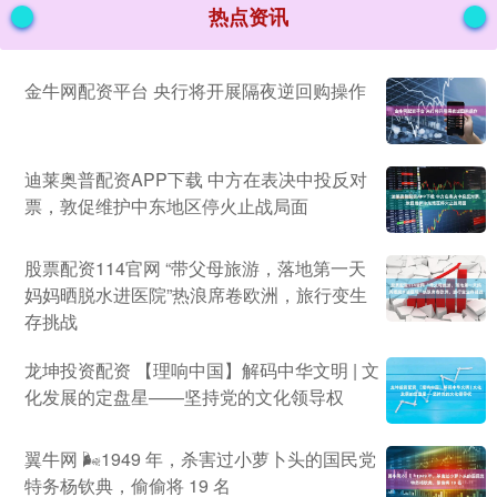
热点资讯
金牛网配资平台 央行将开展隔夜逆回购操作
迪莱奥普配资APP下载 中方在表决中投反对
票，敦促维护中东地区停火止战局面
股票配资114官网 “带父母旅游，落地第一天
妈妈晒脱水进医院”热浪席卷欧洲，旅行变生
存挑战
龙坤投资配资 【理响中国】解码中华文明 | 文
化发展的定盘星——坚持党的文化领导权
翼牛网 🌬1949 年，杀害过小萝卜头的国民党
特务杨钦典，偷偷将 19 名