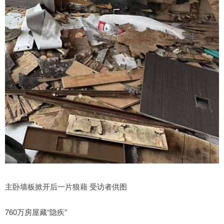
主卧墙板掀开后一片狼藉 受访者供图
760万房屋藏“隐疾”