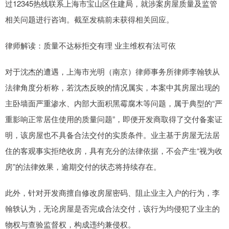
过12345热线联系上海市宝山区住建局，就涉案房屋质量及监管
相关问题进行咨询。截至发稿前未获得相关回应。
律师解读：质量不达标拒交有理 业主维权有法可依
对于沈杰的遭遇，上海市光明（南京）律师事务所律师李翰轶从
法律角度分析称，若沈杰反映的情况属实，本案中其房屋出现的
主卧墙面严重渗水、内部大面积黑霉腐木等问题，属于典型的“严
重影响正常居住使用的质量问题”，即便开发商取得了交付备案证
明，该房屋也不具备合法交付的实质条件。业主基于房屋无法居
住的客观事实拒绝收房，具有充分的法律依据，不会产生“视为收
房”的法律效果，逾期交付的状态将持续存在。
此外，针对开发商擅自修改房屋密码、阻止业主入户的行为，李
翰轶认为，无论房屋是否完成合法交付，该行为均侵犯了业主的
物权与查验监督权，构成违约兼侵权。