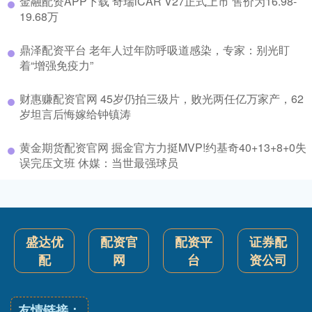
金融配资APP下载 奇瑞iCAR V27正式上市 售价为16.98-
19.68万
鼎泽配资平台 老年人过年防呼吸道感染，专家：别光盯
着“增强免疫力”
财惠赚配资官网 45岁仍拍三级片，败光两任亿万家产，62
岁坦言后悔嫁给钟镇涛
黄金期货配资官网 掘金官方力挺MVP!约基奇40+13+8+0失
误完压文班 休媒：当世最强球员
盛达优
配资官
配资平
证券配
配
网
台
资公司
友情链接：