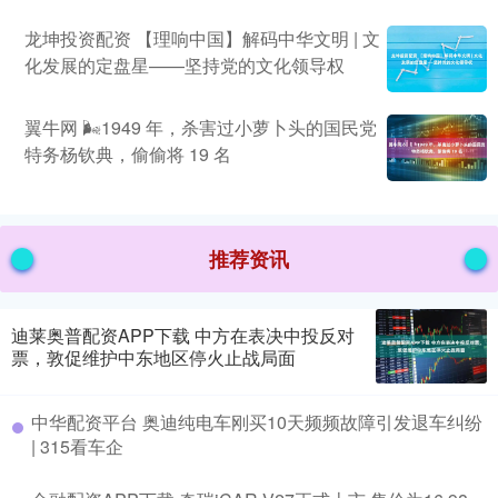
龙坤投资配资 【理响中国】解码中华文明 | 文
化发展的定盘星——坚持党的文化领导权
翼牛网 🌬1949 年，杀害过小萝卜头的国民党
特务杨钦典，偷偷将 19 名
推荐资讯
迪莱奥普配资APP下载 中方在表决中投反对
票，敦促维护中东地区停火止战局面
中华配资平台 奥迪纯电车刚买10天频频故障引发退车纠纷
| 315看车企