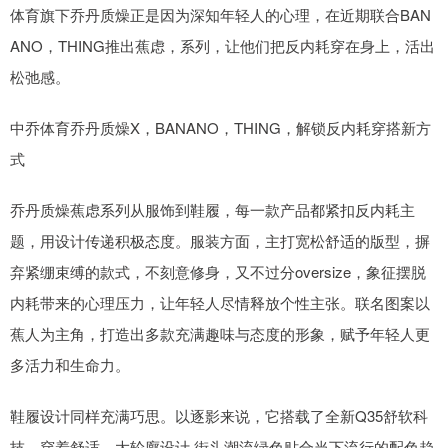
体育旗下乔丹质燥正是因为深知年轻人的心理，在近期联合BAN
ANO，THING推出蕉虑，系列，让他们把反内耗穿在身上，活出
松弛感。
中乔体育乔丹质燥X，BANANO，THING，解锁反内耗穿搭新方
式
乔丹质燥蕉虑系列从服饰到鞋履，每一款产品都紧扣反内耗主
题，用设计传递积极态度。服装方面，主打宽松舒适的版型，摒
弃紧绷束缚的款式，不刻意修身，又不过分oversize，象征摆脱
内耗带来的心理压力，让年轻人尽情释放个性主张。联名图案以
蕉人为主角，打造出多款充满趣味与态度的形象，赋予年轻人更
多活力和生命力。
鞋履设计同样充满巧思。以逐影来说，它搭载了全新Q35舒软科
技，穿着舒适。大轮廓设计 街头潮流绿色贴合当下流行的配色趋