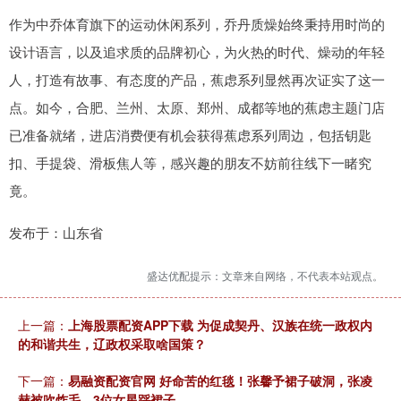
作为中乔体育旗下的运动休闲系列，乔丹质燥始终秉持用时尚的
设计语言，以及追求质的品牌初心，为火热的时代、燥动的年轻
人，打造有故事、有态度的产品，蕉虑系列显然再次证实了这一
点。如今，合肥、兰州、太原、郑州、成都等地的蕉虑主题门店
已准备就绪，进店消费便有机会获得蕉虑系列周边，包括钥匙
扣、手提袋、滑板焦人等，感兴趣的朋友不妨前往线下一睹究
竟。
发布于：山东省
盛达优配提示：文章来自网络，不代表本站观点。
上一篇：
上海股票配资APP下载 为促成契丹、汉族在统一政权内
的和谐共生，辽政权采取啥国策？
下一篇：
易融资配资官网 好命苦的红毯！张馨予裙子破洞，张凌
赫被吹炸毛，3位女星踩裙子