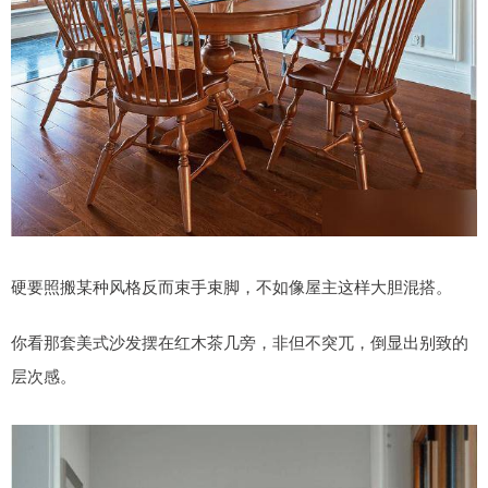
硬要照搬某种风格反而束手束脚，不如像屋主这样大胆混搭。
你看那套美式沙发摆在红木茶几旁，非但不突兀，倒显出别致的
层次感。