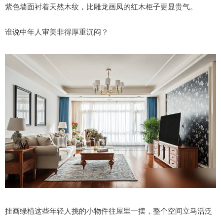
紫色墙面衬着天然木纹，比雕龙画凤的红木柜子更显贵气。
谁说中年人审美非得厚重沉闷？
挂画绿植这些年轻人挑的小物件往屋里一摆，整个空间立马活泛