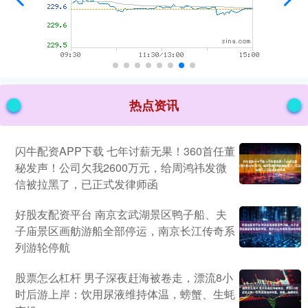
热点资讯
闪牛配资APP下载 七年讨薪无果！360首任董
秘发声！公司欠我2600万元，给周鸿祎发微
信被拉黑了，已正式发律师函
好股友配资平台 南京玄武湖景区鸭子船、夫
子庙景区画舫游船全部停运，南京长江传奇系
列游轮停航
股票怎么杠杆 男子深夜赶海被卷走，漂流8小
时后游上岸：饮用尿液维持体温，螃蟹、生蚝