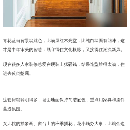
青花蓝当背景墙跳色，比满屋红木亮堂，比纯白墙面有韵味，这
才是中年审美的智慧：既守得住文化根脉，又接得住潮流新风。
现在很多人家装修总爱在硬装上猛砸钱，结果造型堆得太满，住
进去反倒憋屈。
这套房就聪明得多，墙面地面保持简洁底色，重点用家具和摆件
营造氛围。
女儿挑的抽象画、窗台上的应季插花，花小钱办大事，比镶金边