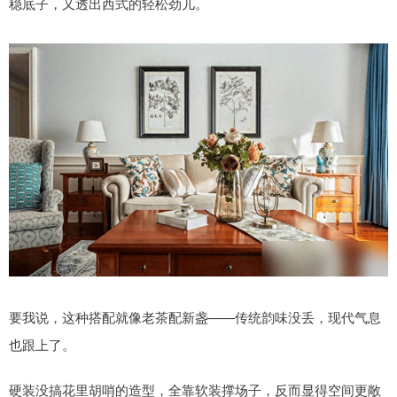
稳底子，又透出西式的轻松劲儿。
要我说，这种搭配就像老茶配新盏——传统韵味没丢，现代气息
也跟上了。
硬装没搞花里胡哨的造型，全靠软装撑场子，反而显得空间更敞