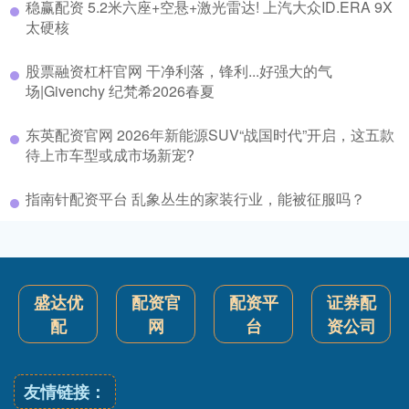
稳赢配资 5.2米六座+空悬+激光雷达! 上汽大众ID.ERA 9X
太硬核
股票融资杠杆官网 干净利落，锋利...好强大的气
场|Givenchy 纪梵希2026春夏
东英配资官网 2026年新能源SUV“战国时代”开启，这五款
待上市车型或成市场新宠?
指南针配资平台 乱象丛生的家装行业，能被征服吗？
盛达优
配资官
配资平
证券配
配
网
台
资公司
友情链接：