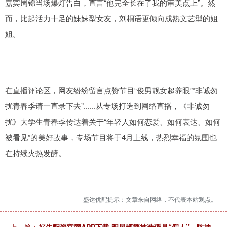
嘉宾周锦当场爆灯告白，直言“他完全长在了我的审美点上”。然
而，比起活力十足的妹妹型女友，刘桐语更倾向成熟文艺型的姐
姐。
在直播评论区，网友纷纷留言点赞节目“俊男靓女超养眼”“非诚勿
扰青春季请一直录下去”......从专场打造到网络直播，《非诚勿
扰》大学生青春季传达着关于“年轻人如何恋爱、如何表达、如何
被看见”的美好故事，专场节目将于4月上线，热烈幸福的氛围也
在持续火热发酵。
盛达优配提示：文章来自网络，不代表本站观点。
上一篇：
好牛配资官网APP下载 明星频繁被造谣是“假人”，陈坤