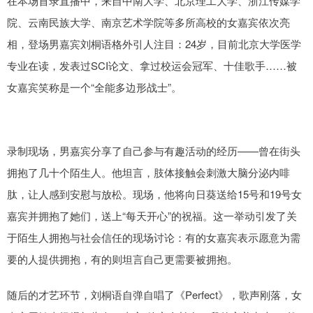
在本场首录直播中，来自中南大学、北京理工大学、浙江传媒学
院、云南民族大学、南京艺术学院等多所高校的女嘉宾依次亮
相，登场男嘉宾刘桐语格外引人注目：24岁，目前北京大学医学
专业在读，发表过SCI论文、拿过校运会冠军、十佳歌手……被
女嘉宾笑称是一个“全能多边形战士”。
录制现场，男嘉宾分享了自己参与有趣活动的经历——曾在街头
拥抱了几十个陌生人。他坦言，肢体接触会刺激大脑分泌内啡
肽，让人感到安慰与放松。现场，他将向日葵送给15号和19号女
嘉宾并拥抱了她们，送上“每天开心”的祝福。这一举动引发了关
于陌生人拥抱与社会信任的现场讨论：有的女嘉宾表示愿意为需
要的人提供拥抱，有的则坦言自己更需要被拥抱。
随后的才艺环节，刘桐语自弹自唱了《Perfect》，歌声刚落，女