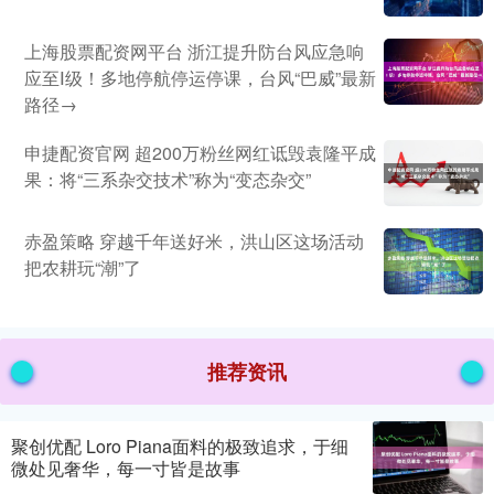
上海股票配资网平台 浙江提升防台风应急响
应至Ⅰ级！多地停航停运停课，台风“巴威”最新
路径→
申捷配资官网 超200万粉丝网红诋毁袁隆平成
果：将“三系杂交技术”称为“变态杂交”
赤盈策略 穿越千年送好米，洪山区这场活动
把农耕玩“潮”了
推荐资讯
聚创优配 Loro Piana面料的极致追求，于细
微处见奢华，每一寸皆是故事