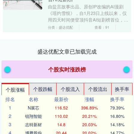
由盐言故事出品、原创IP改编的AI漫剧
《瑶灼雪恨》，自1月23日上线以来，仅
用四天时间便登顶抖音AI短剧榜首位，截
至目前累计播放量已突破1亿次。这部作品
分类：盛达优配
查看：91
凭借紧凑....
盛达优配文章已加载完成
个股实时涨跌榜
个股跌幅
个股流入
个股流出
换手率
个股涨幅
排名
名称
最新价
涨幅
换手率
1
N展芯
116.52
396.89%
79.39%
2
锐翔智能
110.02
20.21%
16.80%
3
志特新材
14.8
20.03%
14.18%
4
博腾股份
20.44
20.02%
14.77%