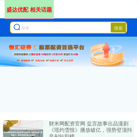
盛达优配 相关话题
搜索
财米网配资官网 盐言故事出品漫剧
《瑶灼雪恨》播放破亿，强势登顶抖
音AI短剧榜