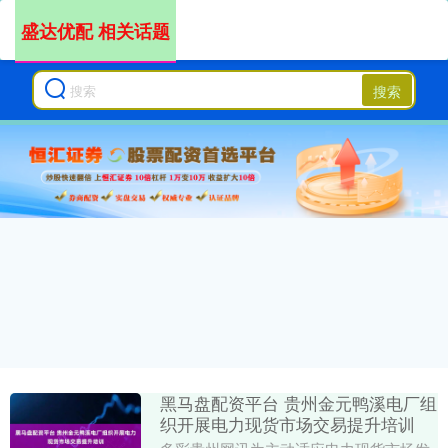
盛达优配 相关话题
搜索
黑马盘配资平台 贵州金元鸭溪电厂组
织开展电力现货市场交易提升培训