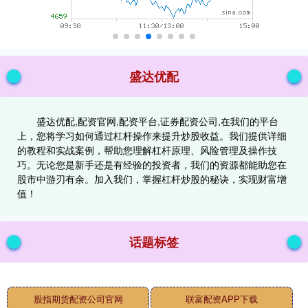
盛达优配
盛达优配,配资官网,配资平台,证券配资公司,在我们的平台
上，您将学习如何通过杠杆操作来提升炒股收益。我们提供详细
的教程和实战案例，帮助您理解杠杆原理、风险管理及操作技
巧。无论您是新手还是有经验的投资者，我们的资源都能助您在
股市中游刃有余。加入我们，掌握杠杆炒股的秘诀，实现财富增
值！
话题标签
股指期货配资公司官网
联富配资APP下载