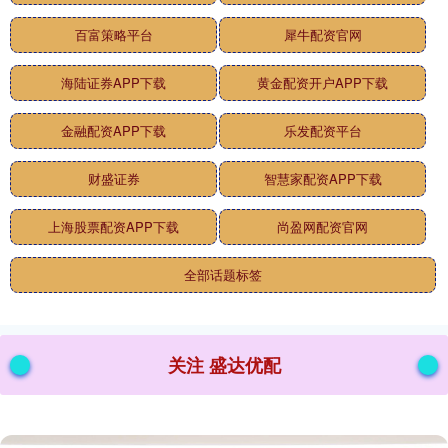
百富策略平台
犀牛配资官网
海陆证券APP下载
黄金配资开户APP下载
金融配资APP下载
乐发配资平台
财盛证券
智慧家配资APP下载
上海股票配资APP下载
尚盈网配资官网
全部话题标签
关注 盛达优配