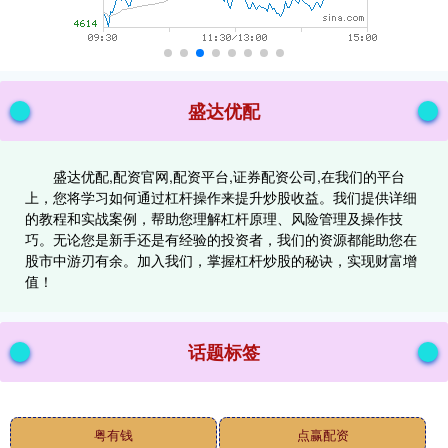
盛达优配
盛达优配,配资官网,配资平台,证券配资公司,在我们的平台
上，您将学习如何通过杠杆操作来提升炒股收益。我们提供详细
的教程和实战案例，帮助您理解杠杆原理、风险管理及操作技
巧。无论您是新手还是有经验的投资者，我们的资源都能助您在
股市中游刃有余。加入我们，掌握杠杆炒股的秘诀，实现财富增
值！
话题标签
粤有钱
点赢配资