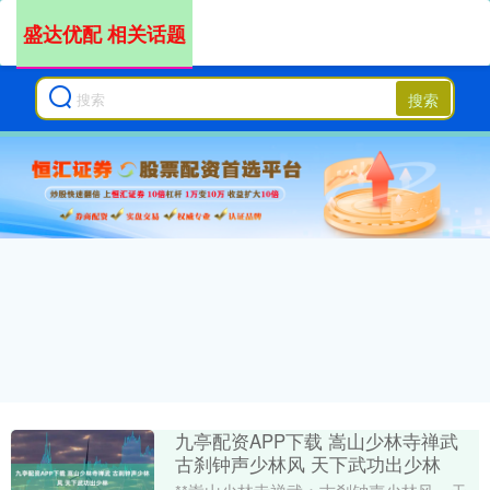
盛达优配 相关话题
搜索
九亭配资APP下载 嵩山少林寺禅武
古刹钟声少林风 天下武功出少林