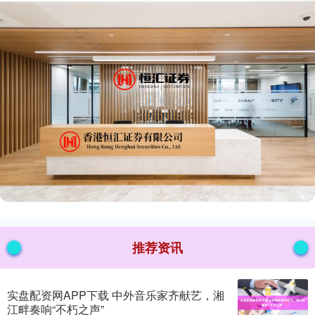
推荐资讯
实盘配资网APP下载 中外音乐家齐献艺，湘
江畔奏响“不朽之声”