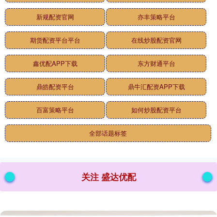
新规配资官网
亦丰策略平台
期货配资平台平台
在线炒股配资官网
鑫优配APP下载
东方财通平台
鼎皓配资平台
鼎牛汇配资APP下载
百富策略平台
如何炒股配资平台
全部话题标签
关注 盛达优配