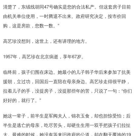
清楚了，东绒线胡同47号确实是您的合法私产。但这套房子目前
由机关单位使用，一时腾退不出来。政府研究决定，按市价回
购，这是房款，您数一数。”
高艺珍没想到，这世上，还有讲理的地方。
1957年，高艺珍在北京病逝，享年67岁。
临终前，孩子们围在床边。她最小的儿子韩子华后来参加了抗美
援朝，立过功，回国后一直陪在母亲身边。高艺珍走得很平静，
拉着儿子的手，没提房子，没提那些年的苦，只说了一句：“你们
好好的，就行了。”
她这一辈子，前半生是军阀夫人，锦衣玉食，却也担惊受怕；后
半生是逃亡的母亲，吃尽苦头，却硬生生用一双手把孩子们拉扯
大。最难的时候，她没有等来旧政府的公道，却在翻天覆地的19