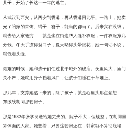
儿子，开始了长达十一年的逃亡。
从武汉到西安，从西安到香港，再从香港回北平。一路上，她卖
光了陪嫁的首饰、镯子、簪子，能当的都当了。后来实在没钱，
就去给人家缝穷——就是坐在街边帮人缝补衣服，一件衣服挣几
分钱。冬天手冻得裂口子，夏天晒得头晕眼花，她一句话不说，
就低着头缝。
最难的时候，她和孩子们住过北平城外的破庙。夜里风大，庙门
关不严，她就用身子挡着风口，让孩子们睡在干草堆上。
那几年，支撑她熬下来的，除了孩子，就是心里头那点念想——
东绒线胡同那套房子。
那是1932年张学良送给她丈夫的。院子不大，但规整，在胡同里
算体面的人家。她想着，只要这套房还在，韩家就不算彻底塌