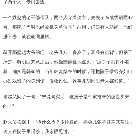
了两个人，专门去查。
一个姓赵的老干部带队，两个人穿着便衣，先去了东绒线胡同47
号。那院子当时已经被机关单位临时占用，门口有人站岗，他们
进不去，就在胡同里转。
敲开隔壁赵大爷的门，老头儿八十多岁了，耳朵有点背，但脑子
清楚。听明白来意之后，他颤颤巍巍地点头：“这院子我打小看
着，确实是韩家的。当年韩复榘在的时候，还把院子借给齐如山
办过戏班子的陈列馆，没收过钱。这事儿胡同里老人都知道。”
老赵又问了一句：“您说句实话，这房子是韩家抢来的还是买来
的？”
赵大爷摆摆手：“抢什么抢？少帅送的。那会儿张学良常来常往，
俩人在院子里喝茶，我亲眼见过。”