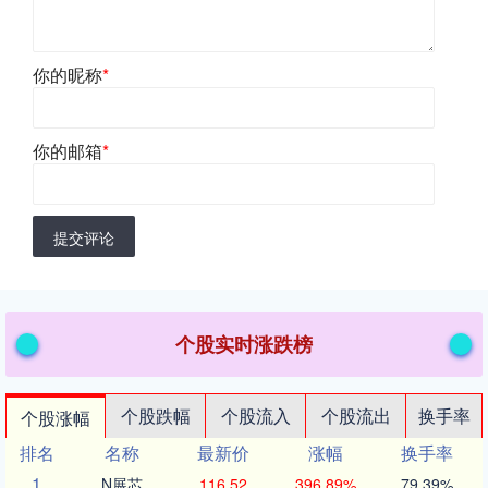
你的昵称
*
你的邮箱
*
提交评论
个股实时涨跌榜
个股跌幅
个股流入
个股流出
换手率
个股涨幅
排名
名称
最新价
涨幅
换手率
1
N展芯
116.52
396.89%
79.39%