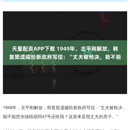
1949年，北平刚解放，韩复榘遗孀给新政府写信：“丈夫被枪决，
能不能把东绒线胡同47号还给我？这原来是我丈夫的房子。”