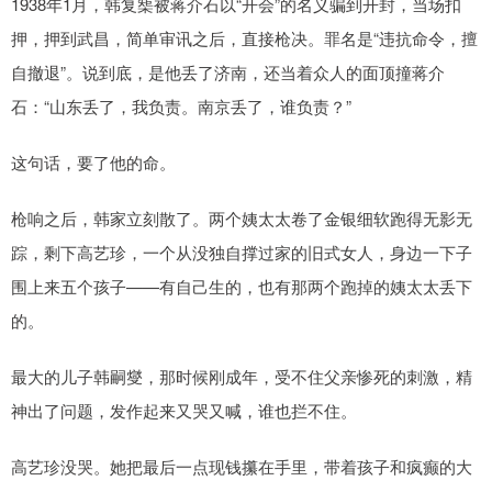
1938年1月，韩复榘被蒋介石以“开会”的名义骗到开封，当场扣
押，押到武昌，简单审讯之后，直接枪决。罪名是“违抗命令，擅
自撤退”。说到底，是他丢了济南，还当着众人的面顶撞蒋介
石：“山东丢了，我负责。南京丢了，谁负责？”
这句话，要了他的命。
枪响之后，韩家立刻散了。两个姨太太卷了金银细软跑得无影无
踪，剩下高艺珍，一个从没独自撑过家的旧式女人，身边一下子
围上来五个孩子——有自己生的，也有那两个跑掉的姨太太丢下
的。
最大的儿子韩嗣燮，那时候刚成年，受不住父亲惨死的刺激，精
神出了问题，发作起来又哭又喊，谁也拦不住。
高艺珍没哭。她把最后一点现钱攥在手里，带着孩子和疯癫的大