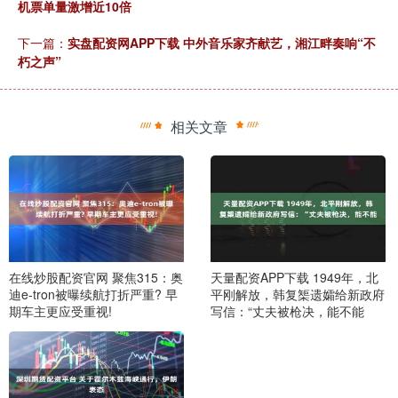
机票单量激增近10倍
下一篇：
实盘配资网APP下载 中外音乐家齐献艺，湘江畔奏响“不
朽之声”
相关文章
在线炒股配资官网 聚焦315：奥
天量配资APP下载 1949年，北
迪e-tron被曝续航打折严重? 早
平刚解放，韩复榘遗孀给新政府
期车主更应受重视!
写信：“丈夫被枪决，能不能