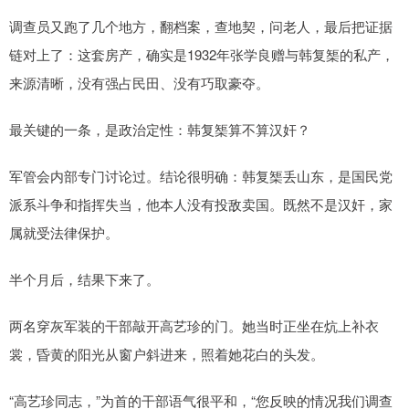
调查员又跑了几个地方，翻档案，查地契，问老人，最后把证据
链对上了：这套房产，确实是1932年张学良赠与韩复榘的私产，
来源清晰，没有强占民田、没有巧取豪夺。
最关键的一条，是政治定性：韩复榘算不算汉奸？
军管会内部专门讨论过。结论很明确：韩复榘丢山东，是国民党
派系斗争和指挥失当，他本人没有投敌卖国。既然不是汉奸，家
属就受法律保护。
半个月后，结果下来了。
两名穿灰军装的干部敲开高艺珍的门。她当时正坐在炕上补衣
裳，昏黄的阳光从窗户斜进来，照着她花白的头发。
“高艺珍同志，”为首的干部语气很平和，“您反映的情况我们调查