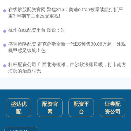
在线炒股配资官网 聚焦315：奥迪e-tron被曝续航打折严
重? 早期车主更应受重视!
杭州在线配资平台 图说：别
盛宝策略配资 雷克萨斯全新一代ES预售30.88万起，外观
机甲感足续航出色！
杠杆配资公司 广西北海银滩，白沙软浪椰风暖，打卡南方
海滨的治愈时光
盛达优
配资官
配资平
证券配
配
网
台
资公司